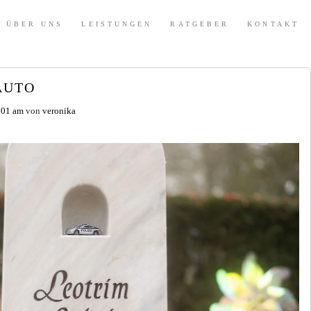
ÜBER UNS
LEISTUNGEN
RATGEBER
KONTAKT
AUTO
0:01 am
von
veronika