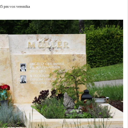
:35 pm
von
veronika