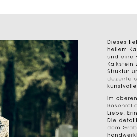
Dieses li
hellem Kal
und eine 
Kalkstein
Struktur 
dezente u
kunstvolle
Im oberen
Rosenreli
Liebe, Er
Die detail
dem Grab
handwerkli