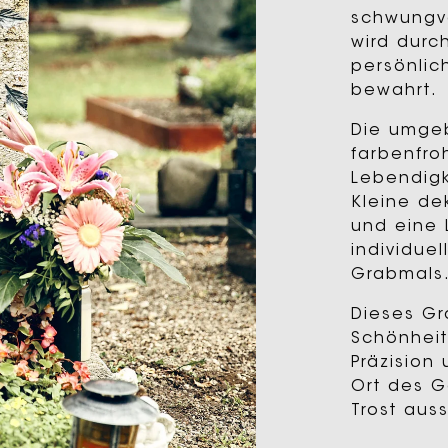
schwungvo
wird durch
persönlic
bewahrt.
Die umge
farbenfro
Lebendigk
Kleine de
und eine 
individue
Grabmals
Dieses Gr
Schönheit
Präzision
Ort des G
Trost auss