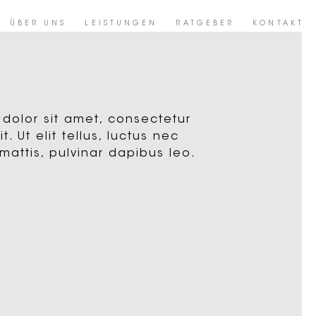
ÜBER UNS
LEISTUNGEN
RATGEBER
KONTAKT
dolor sit amet, consectetur
t. Ut elit tellus, luctus nec
mattis, pulvinar dapibus leo.