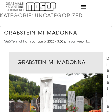
KATEGORIE: UNCATEGORIZED
GRABSTEIN MI MADONNA
Veröffentlicht am
Januar 6, 2025 - 3:06 pm
von
veronika
D
GRABSTEIN MI MADONNA
i
e
s
e
s
l
i
e