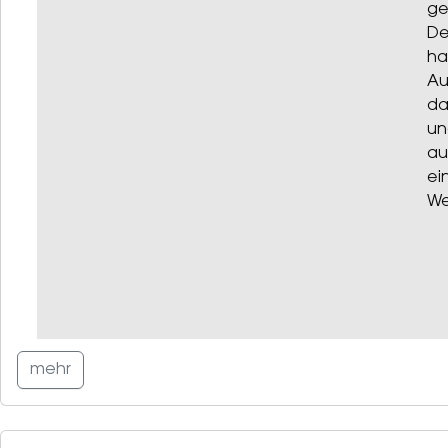
ge
De
ha
Au
da
un
au
ei
We
mehr