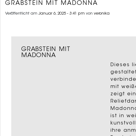
GRABSTEIN MIT MADONNA
Veröffentlicht am
Januar 6, 2025 - 3:41 pm
von
veronika
GRABSTEIN MIT
MADONNA
Dieses l
gestalte
verbinde
mit wei
zeigt ei
Reliefda
Madonna
ist in w
kunstvol
ihre anm