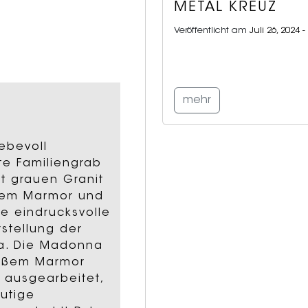
METAL KREUZ
Veröffentlicht am
Juli 26, 2024 
mehr
iebevoll
te Familiengrab
t grauen Granit
ßem Marmor und
ne eindrucksvolle
rstellung der
. Die Madonna
eißem Marmor
l ausgearbeitet,
utige