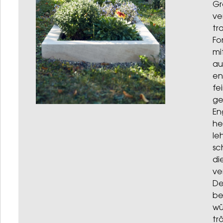
Gr
ve
tr
Fo
mi
au
en
fe
ge
En
he
le
sc
di
ve
De
be
wü
tr