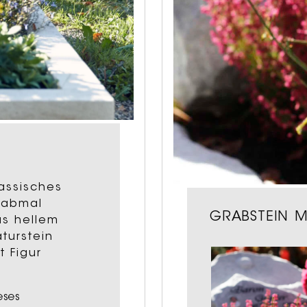
assisches
rabmal
GRABSTEIN M
us hellem
turstein
t Figur
eses