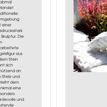
abmal
rbindet
aditionelle
rmgebung
t einer
sdrucksstark
 Skulptur. Die
in
arbeitete
gelsfigur aus
llem Stein
hnt sich
hützend an
e Stele und
rleiht dem
nkmal eine
sonders
rdevolle und
östende