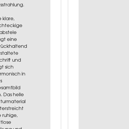
sstrahlung.
e klare,
chteckige
abstele
ägt eine
rückhaltend
staltete
schrift und
gt sich
rmonisch in
s
samtbild
n. Das helle
turmaterial
terstreicht
e ruhige,
itlose