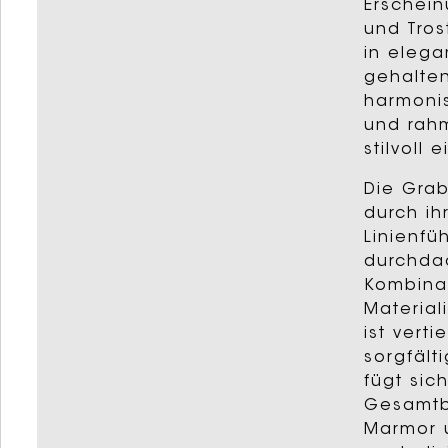
Erschein
und Tros
in eleg
gehalten
harmoni
und rah
stilvoll e
Die Grab
durch ih
Linienfü
durchda
Kombina
Materiali
ist verti
sorgfält
fügt sic
Gesamtbi
Marmor 