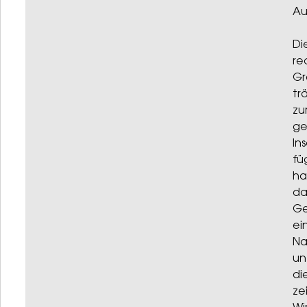
Au
Di
re
Gr
tr
zu
ge
In
fü
ha
da
Ge
ei
Na
un
di
ze