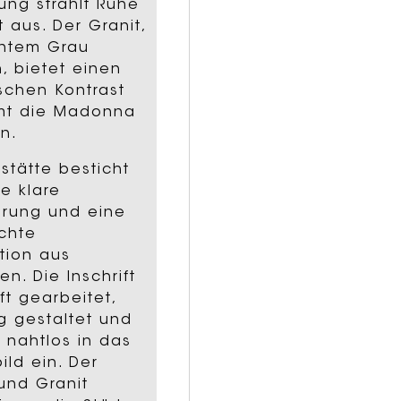
ung strahlt Ruhe
t aus. Der Granit,
antem Grau
, bietet einen
schen Kontrast
mt die Madonna
in.
stätte besticht
re klare
hrung und eine
chte
tion aus
en. Die Inschrift
eft gearbeitet,
ig gestaltet und
h nahtlos in das
ld ein. Der
und Granit