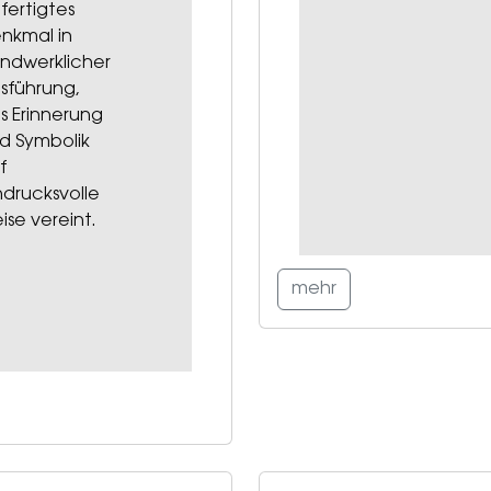
fertigtes
nkmal in
ndwerklicher
sführung,
s Erinnerung
d Symbolik
f
ndrucksvolle
ise vereint.
mehr