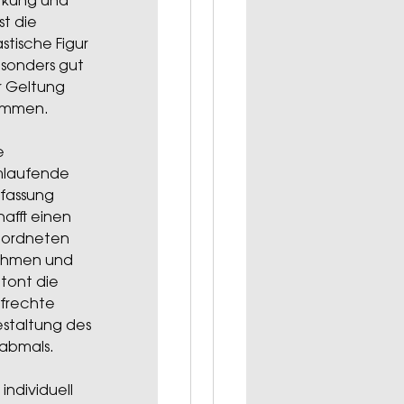
rkung und
st die
astische Figur
sonders gut
r Geltung
ommen.
e
laufende
nfassung
hafft einen
ordneten
hmen und
tont die
frechte
staltung des
abmals.
 individuell