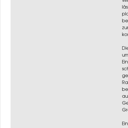
Wi
läs
pl
be
zu
k
Di
um
Ei
sc
ge
Ra
be
au
Ge
Gr
Ein