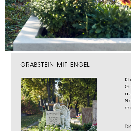
GRABSTEIN MIT ENGEL
Kl
G
a
Na
mi
Di