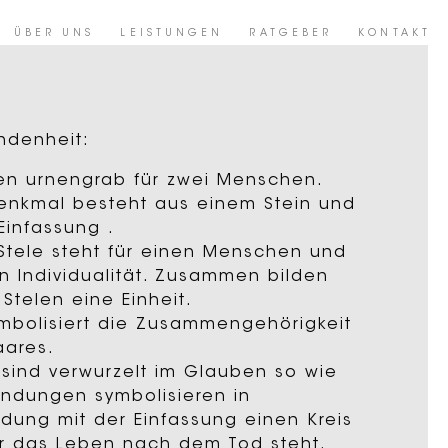
ÜBER UNS
LEISTUNGEN
RATGEBER
KONTAKT
ndenheit:
ien urnengrab für zwei Menschen.
enkmal besteht aus einem Stein und
Einfassung .
Stele steht für einen Menschen und
n Individualität. Zusammen bilden
Stelen eine Einheit.
ymbolisiert die Zusammengehörigkeit
aares.
 sind verwurzelt im Glauben so wie
undungen symbolisieren in
ndung mit der Einfassung einen Kreis
ür das Leben nach dem Tod steht.