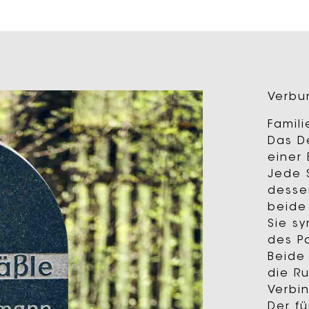
Verbu
Famil
Das D
einer 
Jede 
desse
beide 
Sie s
des P
Beide
die R
Verbi
Der f