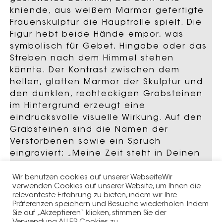
kniende, aus weißem Marmor gefertigte
Frauenskulptur die Hauptrolle spielt. Die
Figur hebt beide Hände empor, was
symbolisch für Gebet, Hingabe oder das
Streben nach dem Himmel stehen
könnte. Der Kontrast zwischen dem
hellen, glatten Marmor der Skulptur und
den dunklen, rechteckigen Grabsteinen
im Hintergrund erzeugt eine
eindrucksvolle visuelle Wirkung. Auf den
Grabsteinen sind die Namen der
Verstorbenen sowie ein Spruch
eingraviert: „Meine Zeit steht in Deinen
Händen,“ was auf eine religiöse oder
spirituelle Botschaft hinweist. Vor dem
Wir benutzen cookies auf unserer WebseiteWir
verwenden Cookies auf unserer Website, um Ihnen die
Grabmal befinden sich bunte
relevanteste Erfahrung zu bieten, indem wir Ihre
Heidepflanzen, die dem Gesamtbild
Präferenzen speichern und Besuche wiederholen. Indem
einen lebendigen und natürlichen Akzent
Sie auf „Akzeptieren“ klicken, stimmen Sie der