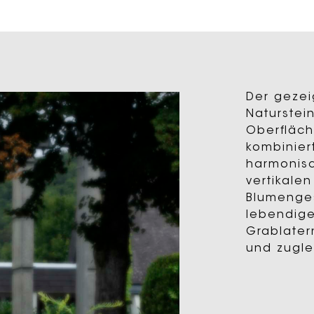
Der gezei
Naturstei
Oberfläch
kombinier
harmonis
vertikale
Blumenges
lebendige
Grablater
und zugle