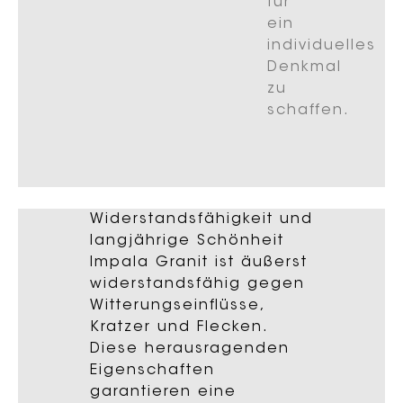
für
ein
individuelles
Denkmal
zu
schaffen.
Widerstandsfähigkeit und
langjährige Schönheit
Impala Granit ist äußerst
widerstandsfähig gegen
Witterungseinflüsse,
Kratzer und Flecken.
Diese herausragenden
Eigenschaften
garantieren eine